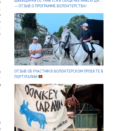
ШВЕЙЦАРИЯ ОСТАНЕТСЯ В СЕРДЕЧКЕ НАВСЕГДА…
о
— ОТЗЫВ О ПРОГРАММЕ ВОЛОНТЕРСТВА!
.
о
ь
х
е
в
ОТЗЫВ ОБ УЧАСТИИ В ВОЛОНТЕРСКОМ ПРОЕКТЕ В
ПОРТУГАЛИИ
т
а
в
о