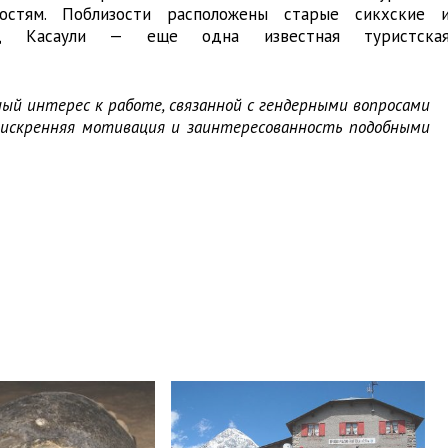
остям. Поблизости расположены старые сикхские 
од Касаули — еще одна известная туристска
й интерес к работе, связанной с гендерными вопросами
а искренняя мотивация и заинтересованность подобными