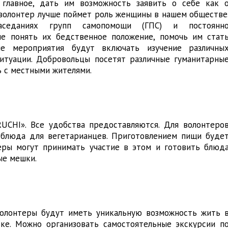
главное, дать им возможность заявить о себе как 
 волонтер лучше поймет роль женщины в нашем обществе
аседаниях групп самопомощи (ГПС) и постоянн
ше понять их бедственное положение, помочь им стат
ые мероприятия будут включать изучение различны
итуации. Добровольцы посетят различные гуманитарны
ь с местными жителями.
UCHI». Все удобства предоставляются. Для волонтеро
 блюда для вегетарианцев. Приготовлением пищи буде
еры могут принимать участие в этом и готовить блюд
ые мешки.
 Волонтеры будут иметь уникальную возможность жить 
ке. Можно организовать самостоятельные экскурсии п