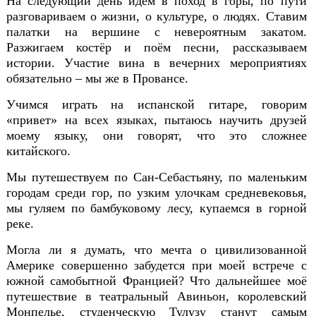
На следующий день идём в поход в горы, по
пути
разговариваем о жизни, о культуре, о людях. Ставим
палатки на вершине с невероятным закатом.
Разжигаем костёр и поём песни, рассказываем
истории. Участие вина в вечерних
мероприятиях
обязательно – мы же в Провансе.
Учимся играть на испанской гитаре, говори
м
«привет» на всех языках, пытаюсь научить друзей
моему языку, они говорят, что это сложнее
китайского.
Мы путешествуем по Сан-Себастьяну, по маленьким
городам среди гор, по узким улочкам средневековья,
мы гуляем по бамбуковому лесу, купаемся в горной
ре
ке.
Могла ли я думать, что мечта о цивилизованной
Америке совершенно забудется при моей встрече с
южной самобытной Францией? Что дальнейшее моё
путешествие в театральный Авиньон, королевский
Монпелье, студенческую Тулузу станут самым