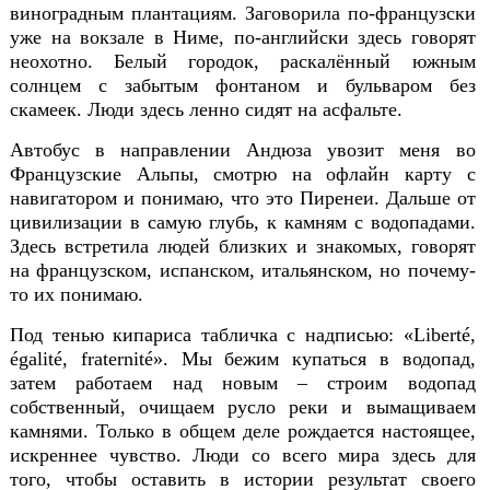
виноградным плантациям. Заговорила по-французски
уже на вокзале в Ниме, по-английски здесь говорят
неохотно. Белый городок, раскалённый южным
солнцем с забытым фонтаном и бульваром без
скамеек. Люди здесь ленно сидят на асфальте.
Автобус в направлении Андюза увозит меня во
Фра
нцузские Альпы, смотрю на офлайн карту с
навигатором и понимаю, что это Пиренеи. Дальше от
ц
ивилизации в самую глубь, к камням с водопадами.
Здесь встретила людей близких и знакомых, говорят
на французском, испанском, итальянском, но почему-
то их понимаю.
Под тенью кипариса табличка с надписью: «
Libert
é,
é
galit
é,
fraternit
é». Мы бежим купаться в водопад,
затем работаем над новым – строим водопад
собственный, очищаем русло реки и вымащиваем
камнями. Только в общем деле ро
ждается настоящее,
искреннее чувство. Люди со всего мира здесь для
того, чтобы оставить в истории результат своего