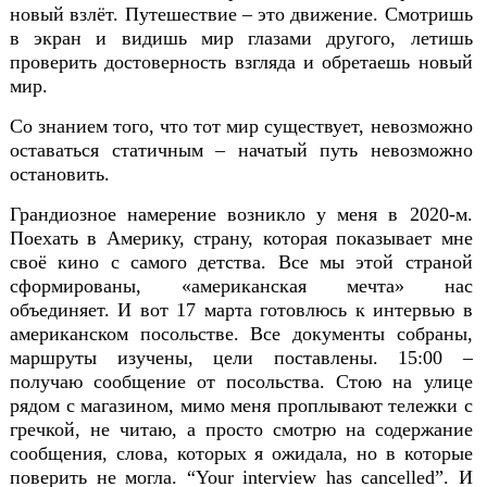
новый взлёт. Путешествие – это движение. Смотришь
в экран и видишь мир глазами другого, летишь
проверить достоверность взгляда и обретаешь новый
мир.
Со знанием того, что тот мир существует, невозможно
оставаться статичным – начатый путь невозможно
остановить.
Грандиозное намерение возникло у меня в 2020-м.
Поехать в Америку, страну, которая показывает мне
своё кино с самого детства. Все мы этой страной
сформированы, «американская мечта» нас
объединяет. И вот 17 марта готовлюсь к интервью в
американском посольстве. Все документы собраны,
маршруты изучены, цели поставлены. 15:00 –
получаю сообщение от посольства. Стою на улице
рядом
с магазином, мимо меня проплывают тележки с
гречкой, не читаю, а просто смотрю на содержание
сообщения, слова, которых я ожидала, но в которые
поверить не могла. “
Your
interview
has
cancelled
”. И