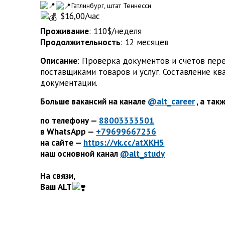
Гатлинбург, штат Теннесси
$16,00/час
Проживание
: 110$/неделя
Продолжительность
: 12 месяцев
Описание
: Проверка документов и счетов пер
поставщиками товаров и услуг. Составление к
документации.
Больше вакансий на канале
@alt_career
, а так
по телефону —
88003333501
в WhatsApp —
+79699667236
на сайте —
https://vk.cc/atXKH5
наш основной канал
@alt_study
На связи,
Ваш ALT