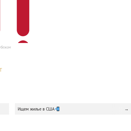
убежом
T
Ищем жилье в США