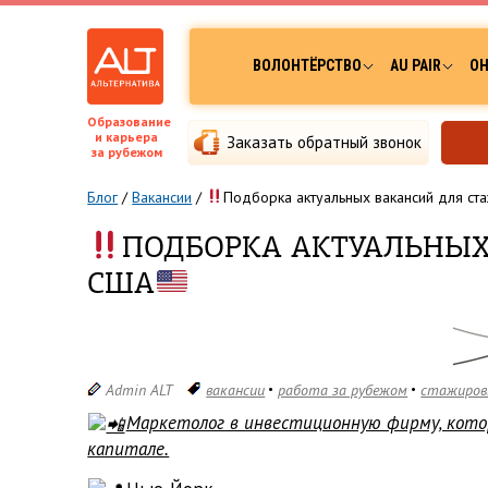
ВОЛОНТЁРСТВО
AU PAIR
ОН
Образование
и карьера
Заказать обратный звонок
за рубежом
Блог
/
Вакансии
/
Подборка актуальных вакансий для ст
ПОДБОРКА АКТУАЛЬНЫХ
США
Admin ALT
вакансии
работа за рубежом
стажиров
Маркетолог в инвестиционную фирму, кото
капитале.