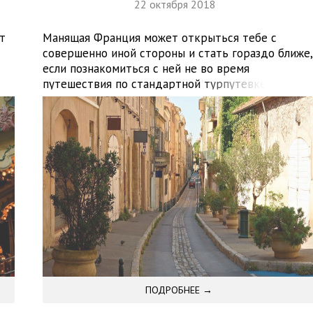
22 октября 2018
т
Манящая Франция может открыться тебе с
совершенно иной стороны и стать гораздо ближе,
если познакомиться с ней не во время
путешествия по стандартной турпутевке, а путе
приобретения уникального опыта пусть и
временного, но проживания в этой стране.
ть
Программа Internship France — отличный способ
реализовать подобный замысел!
Профессиональный опыт, возможность стать
частью местного населения, шанс показать […]
ПОДРОБНЕЕ →