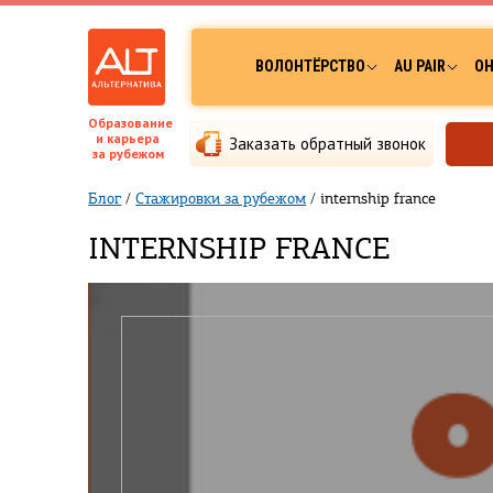
ВОЛОНТЁРСТВО
AU PAIR
ОН
Образование
и карьера
Заказать обратный звонок
за рубежом
Блог
/
Стажировки за рубежом
/
internship france
INTERNSHIP FRANCE