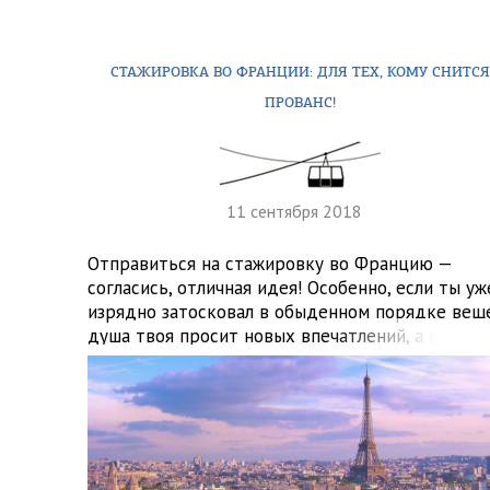
СТАЖИРОВКА ВО ФРАНЦИИ: ДЛЯ ТЕХ, КОМУ СНИТС
ПРОВАНС!
11 сентября 2018
Отправиться на стажировку во Францию —
согласись, отличная идея! Особенно, если ты уж
изрядно затосковал в обыденном порядке вещ
душа твоя просит новых впечатлений, а разум
твердит, что сейчас не время для отпуска. В
качестве первого шага к исполнению мечты
предлагаем тебе ознакомиться с актуальным
предложением трудоустройства из страны, на
языке которой принято говорить обо […]