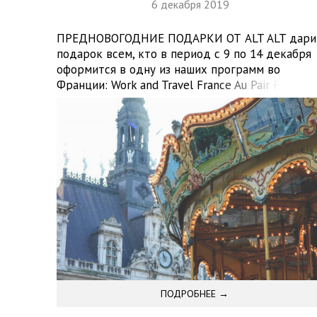
6 декабря 2019
ПРЕДНОВОГОДНИЕ ПОДАРКИ ОТ ALT ALT дари
подарок всем, кто в период с 9 по 14 декабря
оформится в одну из наших программ во
Франции: Work and Travel France Au Pair France
Стажировка во Франции Отличная возможность
для всех, кто изучает французский язык —
отправиться в эту романтичную страну, увиде
ее самобытность, получить опыт работы и […]
ПОДРОБНЕЕ →