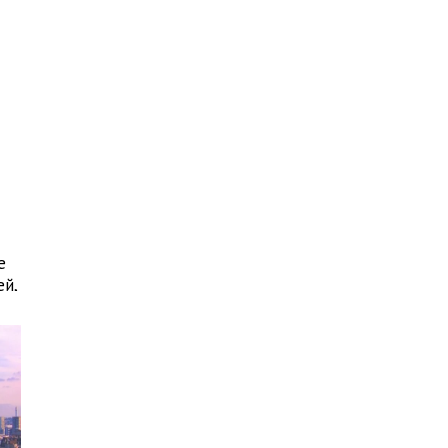
Я
е
ей,