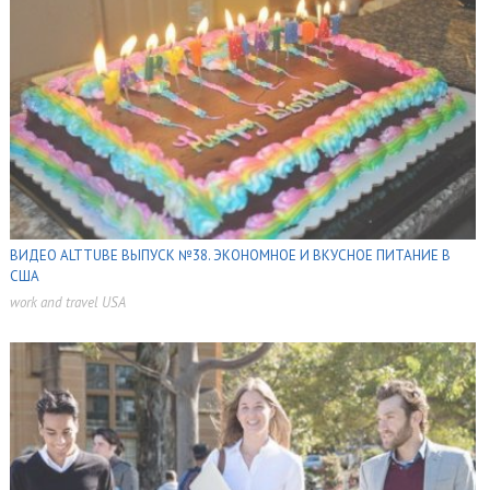
ВИДЕО ALTTUBE ВЫПУСК №38. ЭКОНОМНОЕ И ВКУСНОЕ ПИТАНИЕ В
США
work and travel USA
,
,