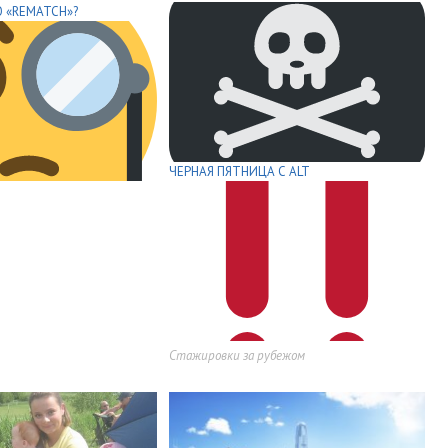
 «REMATCH»?
ЧЕРНАЯ ПЯТНИЦА С ALT
Стажировки за рубежом
,
,
,
,
,