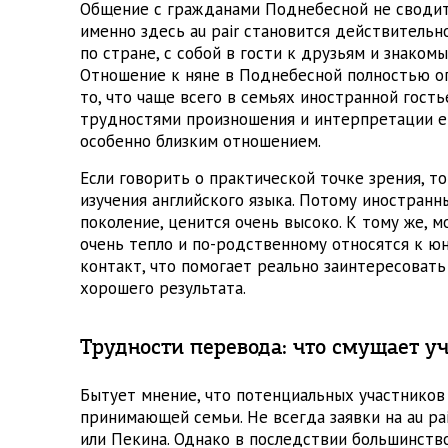
Общение с гражданами Поднебесной не сводит
именно здесь au pair становится действительн
по стране, с собой в гости к друзьям и знаком
Отношение к няне в Поднебесной полностью о
то, что чаще всего в семьях иностранной гост
трудностями произношения и интерпретации ев
особенно близким отношением.
Если говорить о практической точке зрения, т
изучения английского языка. Потому иностран
поколение, ценится очень высоко. К тому же, 
очень тепло и по-родственному относятся к 
контакт, что помогает реально заинтересовать
хорошего результата.
Трудности перевода: что смущает 
Бытует мнение, что потенциальных участнико
принимающей семьи. Не всегда заявки на au pa
или Пекина. Однако в последствии большинств