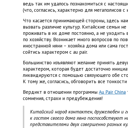
ведь так им удалось познакомиться с настоящ
(что, согласись, характерно для мегаполисов с
Что касается принимающей стороны, здесь на
вызвать различие культур. Китайские семьи не
проживать в их доме постоянно, а не уходить
по хозяйству. Возникает много вопросов по по
иностранной няни – хозяйка дома или сама гос
сойтись характером с au pair.
Большинство изъявляют желание принять девуш
характером, которая будет достаточно инициат
ликвидируются с помощью связующего обе сто
К тому же, согласись, обговорить все тонкост
Вердикт в отношении программы
Au Pair China
сомнения, страхи и предубеждения!
Китайский народ контактен, дружелюбен и г
к гостям своего дома явно поспособствуют
представителями двух совершенно разных ку