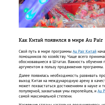
Как Китай появился в мире Au Pair
Свой путь в мире программы
Au Pair Китай
нача
помощников по хозяйству. Чаще всего приним
обосновавшиеся в Штатах. Важность обучения 
аргументом в пользу продвижения программы.
Далее появилась необходимость развивать пр
выход Китая на международную арену в качес
может похвастаться достижениями в науке и те
популярной, захватывая умы европейцев, и
Au P
самой максимальной степени.
Население страны настолько воодушевилось н