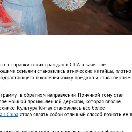
л с отправки своих граждан в США в качестве
ающими семьями становились этнические китайцы, плотно
подрастающего поколения языку предков и стала первым
ограмму в обратном направлении. Причиной тому стал
тве мощной промышленной державы, которая вполне
хнике. Культура Китая становилась все более
air China
стала являть собой отличный способ познать ее 
овыми возможностями, что первая встреча зарубежных