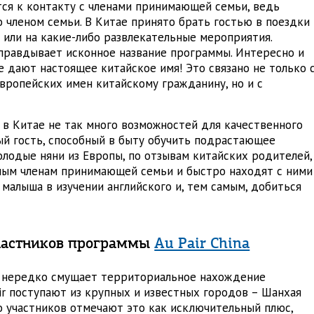
ся к контакту с членами принимающей семьи, ведь
о членом семьи. В Китае принято брать гостью в поездки
ы или на какие-либо развлекательные мероприятия.
правдывает исконное название программы. Интересно и
ье дают настоящее китайское имя! Это связано не только 
ропейских имен китайскому гражданину, но и с
о в Китае не так много возможностей для качественного
ный гость, способный в быту обучить подрастающее
молодые няни из Европы, по отзывам китайских родителей,
юным членам принимающей семьи и быстро находят с ними
 малыша в изучении английского и, тем самым, добиться
участников программы
Au Pair China
в нередко смущает территориальное нахождение
ir поступают из крупных и известных городов – Шанхая
о участников отмечают это как исключительный плюс,