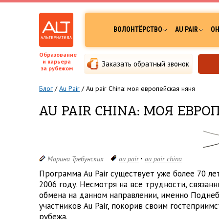
ВОЛОНТЁРСТВО
AU PAIR
ОН
Образование
и карьера
Заказать обратный звонок
за рубежом
Блог
/
Au Pair
/
Au pair China: моя европейская няня
AU PAIR CHINA: МОЯ ЕВР
Марина Требунских
au pair
au pair china
Программа Au Pair существует уже более 70 ле
2006 году. Несмотря на все трудности, связа
обмена на данном направлении, именно Подне
участников Au Pair, покорив своим гостеприим
рубежа.