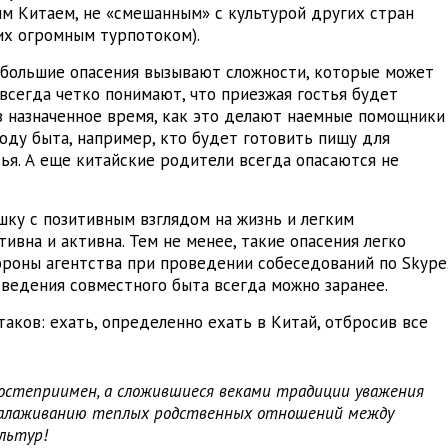
им Китаем, не «смешанным» с культурой других стран
 их огромным турпотоком).
ибольшие опасения вызывают сложности, которые может
 всегда четко понимают, что приезжая гостья будет
 в назначенное время, как это делают наемные помощники
воду быта, например, кто будет готовить пищу для
тья. А еще китайские родители всегда опасаются не
ку с позитивным взглядом на жизнь и легким
ивна и активна. Тем не менее, такие опасения легко
роны агентства при проведении собеседований по Skype
и ведения совместного быта всегда можно заранее.
таков: ехать, определенно ехать в Китай, отбросив все
остеприимен, а сложившиеся веками традиции уважения
 налаживанию теплых родственных отношений между
льтур!