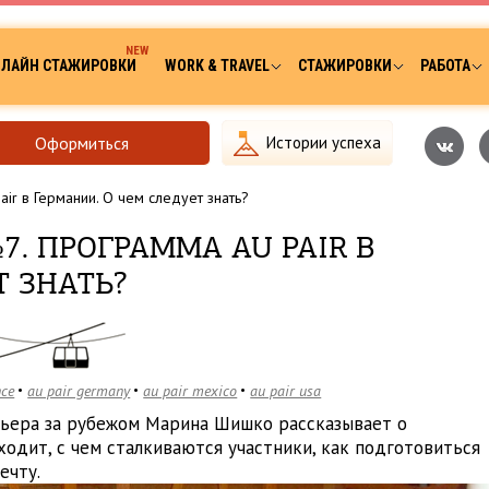
ЛАЙН СТАЖИРОВКИ
WORK & TRAVEL
СТАЖИРОВКИ
РАБОТА
Оформиться
Истории успеха
ir в Германии. О чем следует знать?
7. ПРОГРАММА AU PAIR В
Т ЗНАТЬ?
nce
au pair germany
au pair mexico
au pair usa
рьера за рубежом Марина Шишко рассказывает о
ходит, с чем сталкиваются участники, как подготовиться
ечту.