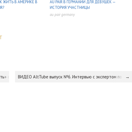
АК ЖИТЬ В АМЕРИКЕ В
AU PAIR В ГЕРМАНИИ ДЛЯ ДЕВУШЕК —
IR?
ИСТОРИЯ УЧАСТНИЦЫ
au pair germany
,
,
,
,
T
ать» себя частью французского общества
ВИДЕО AltTube выпуск №6. Интервью с экспертом по труд