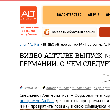
ВОЛОНТЁРСТВО
AU PAIR
ОН
Образование
и карьера
Заказать обратный звонок
за рубежом
Блог
/
Au Pair
/
ВИДЕО AltTube выпуск №7. Программа Au Pa
ВИДЕО ALTTUBE ВЫПУСК №
ГЕРМАНИИ. О ЧЕМ СЛЕДУЕ
Admin ALT
alttube
au pair
au pair china
au pair fra
Специалист Альтернативы — Образование и ка
программе Au Pair
, для кого эта программа под
и как превратить поездку в свою сбывшуюся м