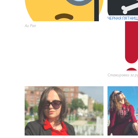
ЧЕРНАЯ ПЯТНИЦА
Au Pair
Стажировки за р
,
,
,
,
,