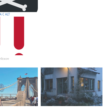
 С ALT
убежом