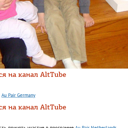
я на канал AltTube
е
Au Pair Germany
я на канал AltTube
сть принять участие в программе
Au Pair Netherlands