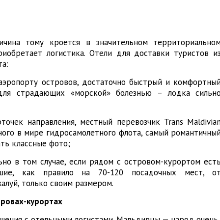
ричина тому кроется в значительном территориально
риобретает логистика. Отели для доставки туристов и
та:
аэропорту островов, достаточно быстрый и комфортны
для страдающих «морской» болезнью – лодка сильн
точек направления, местный перевозчик Trans Maldivia
пного в мире гидросамолетного флота, самый романтичны
ать классные фото;
ьно в том случае, если рядом с островом-курортом ест
ьшие, как правило на 70-120 посадочных мест, о
алуй, только своим размером.
стровах-курортах
шения с отельными логистами. Мальдивцы — народ очень