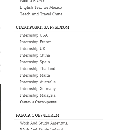
Работа В ОАЭ
English Teacher Mexico
.
Teach And Travel China
т
и
СТАЖИРОВКИ ЗА РУБЕЖОМ
Internship USA
Internship France
ю
Internship UK
а
Internship China
е
Internship Spain
а
Internship Thailand
а
Internship Malta
Internship Australia
Internship Germany
Internship Malaysia
Онлайн Стажировки
РАБОТА С ОБУЧЕНИЕМ
Work And Study Argentina
Work And Study Ireland