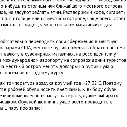
о-нибудь из столицы или ближайшего местного острова,
ное, не злоупотреблять этим. Растворимый кофе, сигареты
т.п. в столице или на местном острове, чаще всего, стоят
озможных скидок, чем в отельном магазинчике для
е обязательно переводить свои сбережения в местную
 долларами США, местные руфии обменять обратно весьма
т валюту в сувенирных магазинах, на ресепшен или у
в международном аэропорту на сопровождении туристов
на местный остров менять доллары на руфии нужно:
 совсем не выгодному курсу.
ах температура воздуха круглый год +27-32 C. Поэтому
тве рабочей обуви носить вьетнамки. К выбору обуви
резиненные шлепанцы могут натирать, лучше выбирать
ешком. Обувной шоппинг лучше всего проводить в
ы 1 пару про запас!