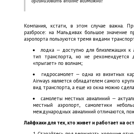
организовать вполне возможно!
Компания, кстати, в этом случае важна. П
разбросе: на Мальдивах большое значение п
аэропорта пользуются тремя видами транспор
лодка — доступно для близлежащих к 
тип транспорта, но не рекомендуется 
«прыгает» по волнам;
гидросамолет — одна из визитных кар
Airways является обладателем самого кру
вид транспорта, а еще из окна можно сдел
самолеты местных авиалиний — актуал
местный аэропорт, самолетики небол
международных авиалиний отличаются, пож
Лайфхаки для тех, кто живет и работает на о
Старайтесь поддерживать хорошие отно