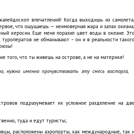
алейдоскоп впечатлений! Когда выходишь из самолета
ервое, что ощущаешь — неимоверная жара и запах океана
ный керосин. Еще меня поразил цвет воды в океане. Эт
х туроператов не обманывают – он и в реальности таког
рюзы!
ие того, что ты живешь на острове, а не на материке!
, нужно именно прочувствовать эту смесь восторга,
стровов подразумевает их условное разделение на дв
твенно, туда и едут туристы;
вцы, расположены аэропорты, как международные, так 