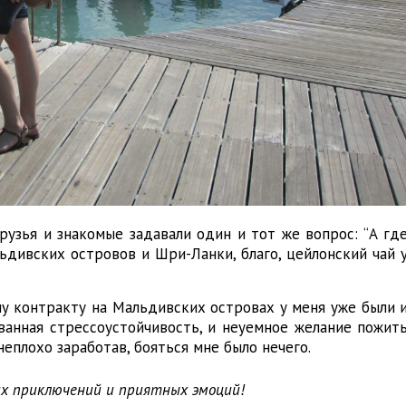
рузья и знакомые задавали один и тот же вопрос: “А гд
ьдивских островов и Шри-Ланки, благо, цейлонский чай 
у контракту на Мальдивских островах у меня уже были 
ванная стрессоустойчивость, и неуемное желание пожит
неплохо заработав, бояться мне было нечего.
их приключений и приятных эмоций!