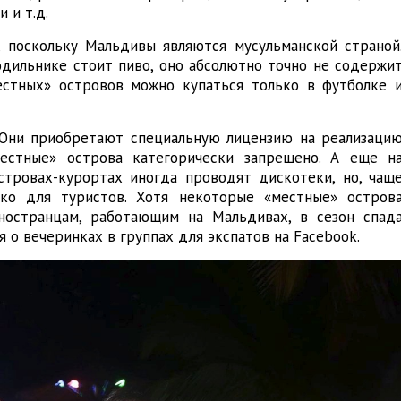
 и т.д.
, поскольку Мальдивы являются мусульманской страной
одильнике стоит пиво, оно абсолютно точно не содержи
естных» островов можно купаться только в футболке 
 Они приобретают специальную лицензию на реализаци
«местные» острова категорически запрещено. А еще н
стровах-курортах иногда проводят дискотеки, но, чащ
ько для туристов. Хотя некоторые «местные» остров
остранцам, работающим на Мальдивах, в сезон спад
 о вечеринках в группах для экспатов на Facebook.