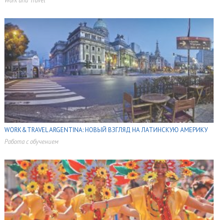
Work and Travel
,
,
WORK&TRAVEL ARGENTINA: НОВЫЙ ВЗГЛЯД НА ЛАТИНСКУЮ АМЕРИКУ
Работа с обучением
,
,