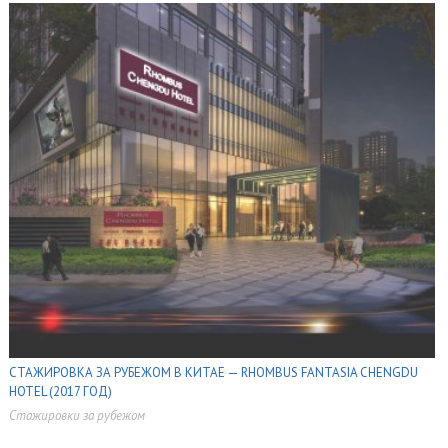
СТАЖИРОВКА ЗА РУБЕЖОМ В КИТАЕ — RHOMBUS FANTASIA CHENGDU
HOTEL (2017 ГОД)
Стажировки за рубежом
,
,
,
,