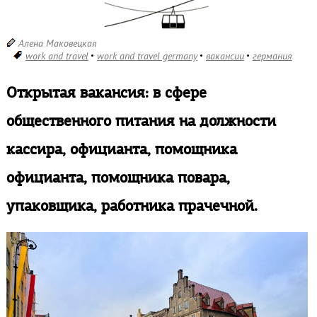
Алена Маковецкая
work and travel
work and travel germany
вакансии
германия
Открытая вакансия: в сфере
общественного питания на должности
кассира, официанта, помощника
официанта, помощника повара,
упаковщика, работника прачечной.