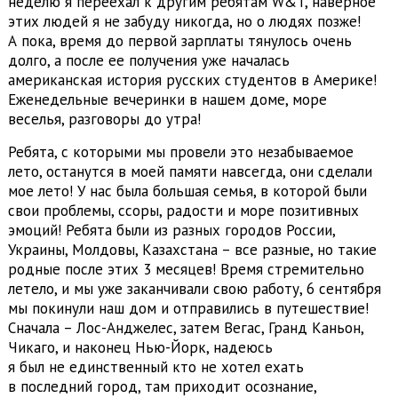
неделю я переехал к другим ребятам W&T, наверное
этих людей я не забуду никогда, но о людях позже!
А пока, время до первой зарплаты тянулось очень
долго, а после ее получения уже началась
американская история русских студентов в Америке!
Еженедельные вечеринки в нашем доме, море
веселья, разговоры до утра!
Ребята, с которыми мы провели это незабываемое
лето, останутся в моей памяти навсегда, они сделали
мое лето! У нас была большая семья, в которой были
свои проблемы, ссоры, радости и море позитивных
эмоций! Ребята были из разных городов России,
Украины, Молдовы, Казахстана – все разные, но такие
родные после этих 3 месяцев! Время стремительно
летело, и мы уже заканчивали свою работу, 6 сентября
мы покинули наш дом и отправились в путешествие!
Сначала – Лос-Анджелес, затем Вегас, Гранд Каньон,
Чикаго, и наконец Нью-Йорк, надеюсь
я был не единственный кто не хотел ехать
в последний город, там приходит осознание,