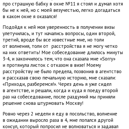
про страшную бабку в окне №11 я стоял и думал хотя
бы не к ней, но с моей везучестью, легко догадаться
в каком окне я оказался!
Подойдя к ней моя уверенность в получении визы
улетучилась, и тут начались вопросы, один второй,
третий, вроде бы все известные мне, но толи
от волнения, толи от расстройства я не могу четко
на них ответить! Мое собеседование длилось минуты
3-4, и закончилось тем, что она сказала мне «Sorry»
и протянула листок с отказом в визе! Моему
расстройству не было предела, позвонив в агентство
и рассказав свою печальную историю, мне сказали:
«Приходи, разберемся!». Через день я уже сидел
в агентстве, и решали, когда и куда я поеду второй
раз на собеседование, после раздумий мы приняли
решение снова штурмовать Москву!
Ровно через 2 недели я еду в посольство, волнение
в ожидании выросло раза в 4, мне попался другой
консул, который попросил не волноваться и задавал