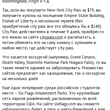
Bloomingdale, Virgin и т.д.
Так, если вы покупаете New-York City Pass за $79, вы
получаете купоны на посещение Empire State Building,
Statue of Liberty и нескольких музеев (без
приобретения city pass все это обошлось бы в $140).
City Pass действителен в течение 9 дней, приобрести
его можно на сайте
citypass.com
и распечатать, а
потом обменять его на саму книжку с купонами в
любом месте, где действует city pass.
Что касается экскурсий (например, Grand Canyon,
Death Valley, Yosemite National Park Niagara Falls), то вы
также можете заранее их забронировать. Множество
сайтов предлагает как однодневные, так и экскурсии
на несколько дней.
Еще одно популярное среди российских студентов
место – Six Flags Amusement Parks. Это крупнейшая
сеть парков развлечений, расположенных по всей
территории США. На сайте sixflags.com вы сможете
забронировать билет в парк и найти ближайший к вам